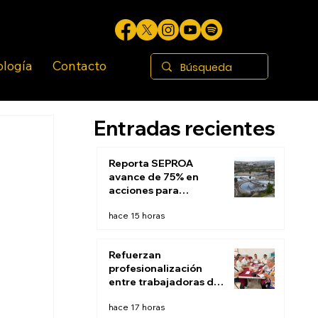
ología
Contacto
Entradas recientes
Reporta SEPROA
avance de 75% en
acciones para
saneamiento de
hace 15 horas
aguas residuales de
Tijuana
Refuerzan
profesionalización
entre trabajadoras de
Estancias Infantiles
hace 17 horas
del DIF Tijuana