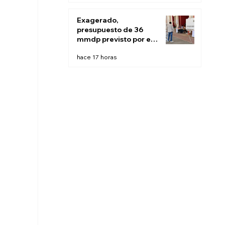
Exagerado,
presupuesto de 36
mmdp previsto por el
INE para 2027:
hace 17 horas
Sheinbaum