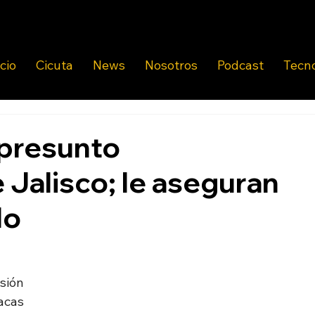
icio
Cicuta
News
Nosotros
Podcast
Tecn
 presunto
 Jalisco; le aseguran
lo
sión 
cas 