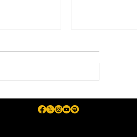
zan
Exagerado, presupue
onalización entre
de 36 mmdp previsto
doras de Estancias
el INE para 2027:
es del DIF Tijuana
Sheinbaum
ela © 2026 - Plataforma Digital Informativa del Periodista Jaime F