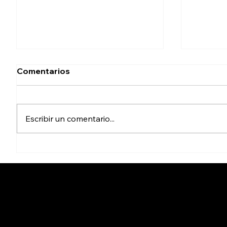
Comentarios
Escribir un comentario...
Reporta SEPROA avance
Refuer
de 75% en acciones para
profesi
saneamiento de aguas
trabaja
residuales de Tijuana
Infantil
Cicuta - La verdad aunque du