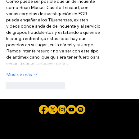
Como puede ser posible que un delincuente 
como Brian Manuel Castillo Trinidad, con 
varias carpetas de investigación en FGR 
pueda engañar a los Tijuanenses, existen 
videos donde anda de delincuente y al servicio 
de grupos fraudulentos y estafando a quien se 
le ponga enfrente,.a estos tipos hay que 
ponerlos en su lugar , en la cárcel y si Jorge 
Ramos intenta resurgir no va ser con este tipo 
de antimexicano, que quisiera tener fuero oara 
evitar la carcel,.anteayer se le…
Mostrar más
Me gusta
Reaccionar
Cicuta - La verdad aunque duela © 2026 - Plataforma Digital Informativa del Periodista Jaime Flores Martínez