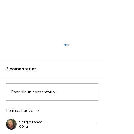
2 comentarios
Escribir un comentario...
Lo más nuevo
Colectivo halla restos humanos en
relleno sanitario; pide suspender
Sergio Landa
09 jul
actividades para continuar búsqueda