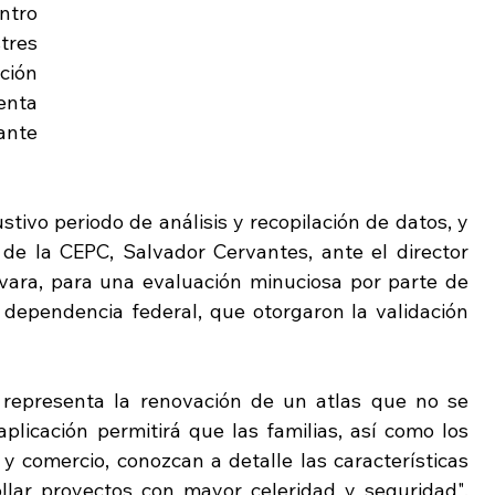
tro 
res 
ión 
nta 
nte 
stivo periodo de análisis y recopilación de datos, y 
 de la CEPC, Salvador Cervantes, ante el director 
ra, para una evaluación minuciosa por parte de 
 dependencia federal, que otorgaron la validación 
"Este recurso de certeza geográfica representa la renovación de un atlas que no se 
licación permitirá que las familias, así como los 
y comercio, conozcan a detalle las características 
llar proyectos con mayor celeridad y seguridad", 