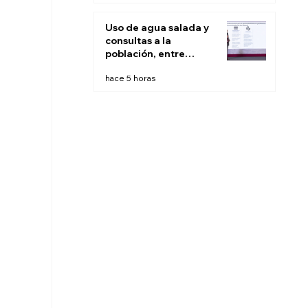
Uso de agua salada y
consultas a la
población, entre
recomendaciones de
hace 5 horas
expertos para
'fracking' en México