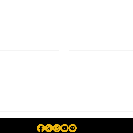
en a exgobernador
Uso de agua salada 
rrero, acusado de
consultas a la poblac
 evidencias de caso
entre recomendacion
napa
expertos para 'fracki