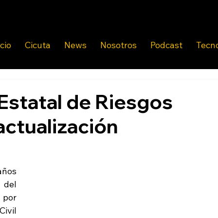
icio
Cicuta
News
Nosotros
Podcast
Tecn
Estatal de Riesgos
 actualización
años 
del 
por 
ivil 