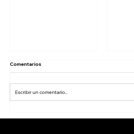
Comentarios
Escribir un comentario...
Impulsa legislación para
Detien
prevenir ludopatía juvenil e
de Gue
infantil en BC
ocultar
Ayotzi