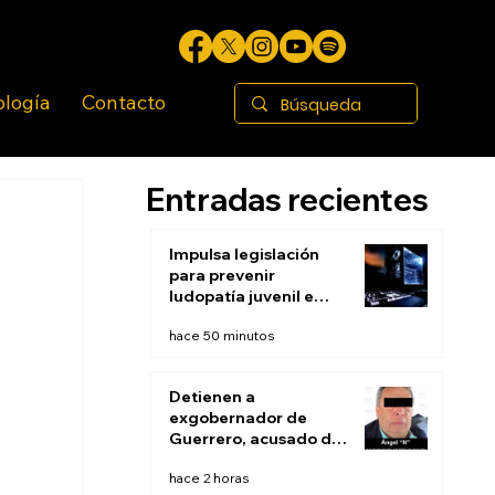
ología
Contacto
Entradas recientes
Impulsa legislación
para prevenir
ludopatía juvenil e
infantil en BC
hace 50 minutos
Detienen a
exgobernador de
Guerrero, acusado de
ocultar evidencias de
hace 2 horas
caso Ayotzinapa