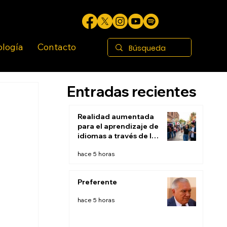
ología
Contacto
Entradas recientes
Realidad aumentada
para el aprendizaje de
idiomas a través de la
inmersión contextual:
hace 5 horas
Aprender en el mundo
real
Preferente
hace 5 horas