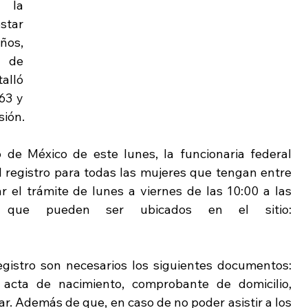
 la 
star 
ños, 
 de 
alló 
3 y 
sión.
 de México de este lunes, la funcionaria federal 
l registro para todas las mujeres que tengan entre 
 el trámite de lunes a viernes de las 10:00 a las 
16:00 horas en los módulos que pueden ser ubicados en el sitio: 
gistro son necesarios los siguientes documentos: 
P, acta de nacimiento, comprobante de domicilio, 
r. Además de que, en caso de no poder asistir a los 