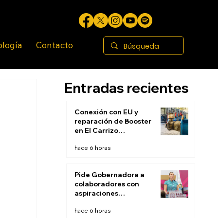
ología
Contacto
Entradas recientes
Conexión con EU y
reparación de Booster
en El Carrizo
permitirán restablecer
hace 6 horas
suministro de agua
este fin de semana:
CESPT
Pide Gobernadora a
colaboradores con
aspiraciones
electorales renunciar
hace 6 horas
la próxima semana