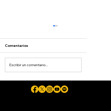
Comentarios
Escribir un comentario...
Pide Gobernadora a colaboradores
con aspiraciones electorales
renunciar la próxima semana
Cicuta - La verdad aunque duela © 2026 - Plataforma Digital Informativa del Periodista Jaime Flores Martínez